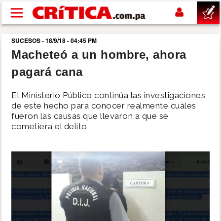
Pasar al contenido principal
SUCESOS - 18/9/18 - 04:45 PM
buscar
Macheteó a un hombre, ahora
pagará cana
SUCESOS
El Ministerio Público continúa las investigaciones
NACIONAL
de este hecho para conocer realmente cuáles
fueron las causas que llevaron a que se
cometiera el delito
POLÍTICA
SHOW
DEPORTES
MUNDO