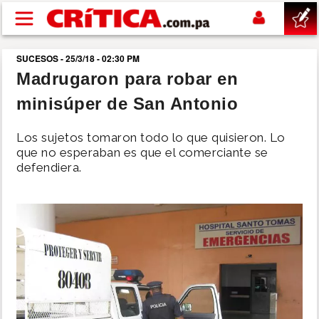
Pasar al contenido principal
SUCESOS - 25/3/18 - 02:30 PM
buscar
Madrugaron para robar en
minisúper de San Antonio
SUCESOS
Los sujetos tomaron todo lo que quisieron. Lo
NACIONAL
que no esperaban es que el comerciante se
defendiera.
POLÍTICA
SHOW
DEPORTES
MUNDO