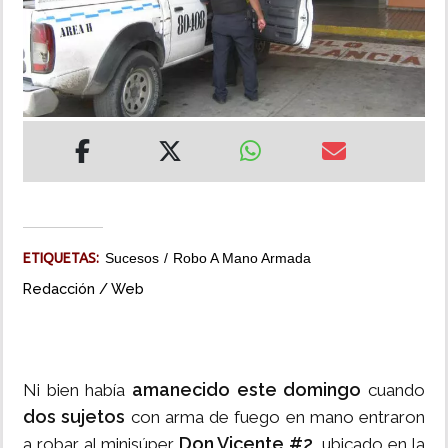
INSÓLITAS
MULTIMEDIA
IMPRESO
ETIQUETAS:
Sucesos
Robo A Mano Armada
Redacción / Web
amanecido este domingo
Ni bien había
cuando
dos sujetos
con arma de fuego en mano entraron
Don Vicente #2,
a robar al minisúper
ubicado en la