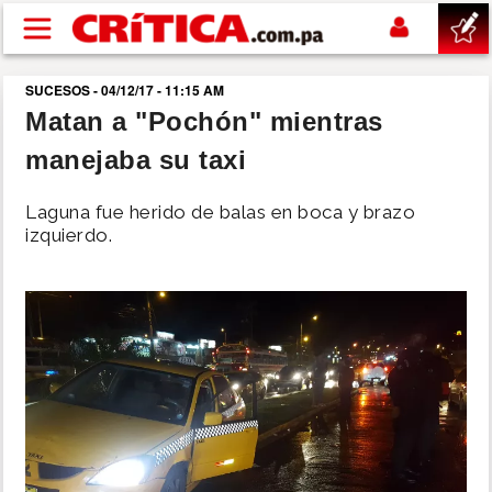
Pasar al contenido principal
SUCESOS - 04/12/17 - 11:15 AM
buscar
Matan a "Pochón" mientras
manejaba su taxi
SUCESOS
Laguna fue herido de balas en boca y brazo
NACIONAL
izquierdo.
POLÍTICA
SHOW
DEPORTES
MUNDO