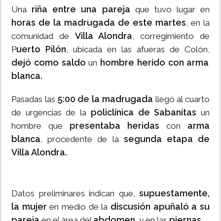
riña entre una pareja
Una
que tuvo lugar en
horas de la madrugada de este martes
, en la
Villa Alondra
comunidad de
, corregimiento de
uerto Pilón
P
, ubicada en las afueras de Colón,
dejó como saldo
hombre herido con arma
un
blanca.
5:00 de la madrugada
Pasadas las
llegó al cuarto
policlínica de Sabanitas
de urgencias de la
un
presentaba heridas
arma
hombre que
con
blanca
segunda etapa de
, procedente de la
Villa Alondra.
supuestamente,
Datos preliminares indican que,
la mujer
discusión apuñaló a su
en medio de la
pareja
abdomen
piernas.
en el área del
, y en las