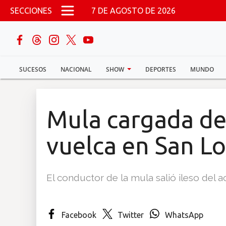
Pasar al contenido principal
SECCIONES
7 DE AGOSTO DE 2026
buscar
SUCESOS
NACIONAL
SHOW
DEPORTES
MUNDO
Sucesos
Nacional
Mula cargada de
Política
vuelca en San L
Show
El conductor de la mula salió ileso del a
Deportes
Facebook
Twitter
WhatsApp
Mundo