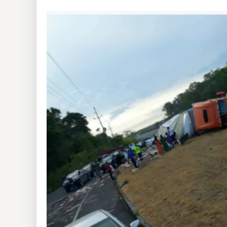
Insólitas
Multimedia
Impreso