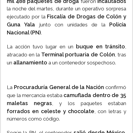
mil 488 paquetes de droga
incautados
fueron
la noche del martes, durante un operativo sorpresa
Fiscalía de Drogas de Colón y
ejecutado por la
Guna Yala
Policía
junto con unidades de la
Nacional (PN)
.
buque en tránsito
La acción tuvo lugar en un
,
Terminal portuaria de Colón
atracado en la
, tras
allanamiento
un
a un contenedor sospechoso.
Procuraduría General de la Nación
La
confirmó
camuflada dentro de 35
que la mercancía estaba
maletas negras
, y los paquetes estaban
forrados en celeste y chocolate
, con letras y
números como código.
salió desde México
Según la PN, el contenedor
,