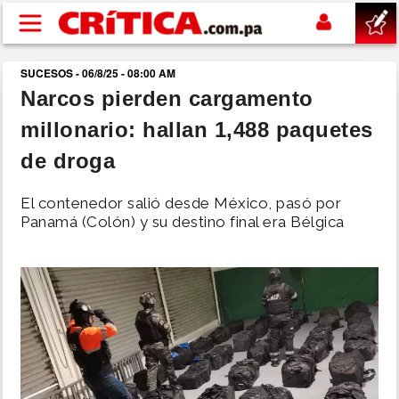
Pasar al contenido principal
SUCESOS - 06/8/25 - 08:00 AM
buscar
Narcos pierden cargamento
millonario: hallan 1,488 paquetes
SUCESOS
de droga
NACIONAL
El contenedor salió desde México, pasó por
Panamá (Colón) y su destino final era Bélgica
POLÍTICA
SHOW
DEPORTES
MUNDO