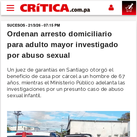
Pasar al contenido principal
SUCESOS - 21/3/26 - 07:15 PM
buscar
Ordenan arresto domiciliario
para adulto mayor investigado
SUCESOS
por abuso sexual
NACIONAL
Un juez de garantías en Santiago otorgó el
beneficio de casa por cárcel a un hombre de 67
POLÍTICA
años, mientras el Ministerio Público adelanta las
investigaciones por un presunto caso de abuso
sexual infantil.
SHOW
DEPORTES
MUNDO