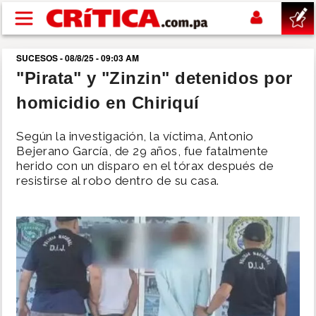
Pasar al contenido principal
SUCESOS - 08/8/25 - 09:03 AM
buscar
"Pirata" y "Zinzin" detenidos por
homicidio en Chiriquí
SUCESOS
Según la investigación, la víctima, Antonio
NACIONAL
Bejerano García, de 29 años, fue fatalmente
herido con un disparo en el tórax después de
resistirse al robo dentro de su casa.
POLÍTICA
SHOW
DEPORTES
MUNDO