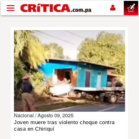
Pasar al contenido principal
buscar
SUCESOS
NACIONAL
POLÍTICA
SHOW
Nacional /
Agosto 09, 2025
DEPORTES
Joven muere tras violento choque contra
casa en Chiriquí
MUNDO