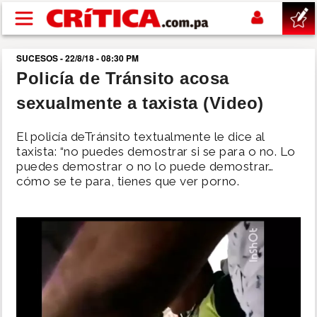
Pasar al contenido principal
SUCESOS - 22/8/18 - 08:30 PM
buscar
Policía de Tránsito acosa
sexualmente a taxista (Video)
SUCESOS
El policía deTránsito textualmente le dice al
NACIONAL
taxista: “no puedes demostrar si se para o no. Lo
puedes demostrar o no lo puede demostrar…
cómo se te para, tienes que ver porno.
POLÍTICA
SHOW
DEPORTES
MUNDO