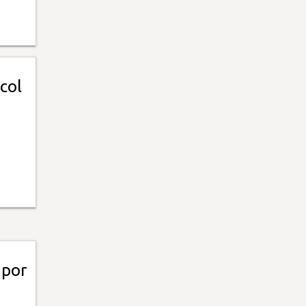
col
 por