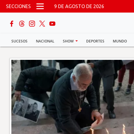
Pasar al contenido principal
SECCIONES
9 DE AGOSTO DE 2026
buscar
SUCESOS
NACIONAL
SHOW
DEPORTES
MUNDO
Sucesos
Nacional
Política
Show
Deportes
Mundo