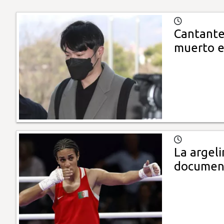
Cantante
muerto e
La argel
document