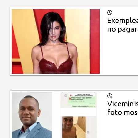
Exemplea
no pagarl
Vicemini
foto mos