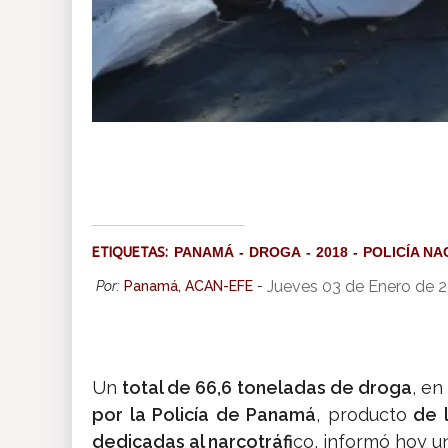
ETIQUETAS:
PANAMÁ
DROGA
2018
POLICÍA N
Jueves 03 de Enero de 2
Por:
Panamá, ACAN-EFE
-
Un
total de 66,6 toneladas de droga
, en
por la Policía de Panamá
, producto
de l
dedicadas al narcotráfi
co, informó hoy 