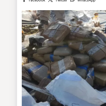
Insólitas
Multimedia
Impreso