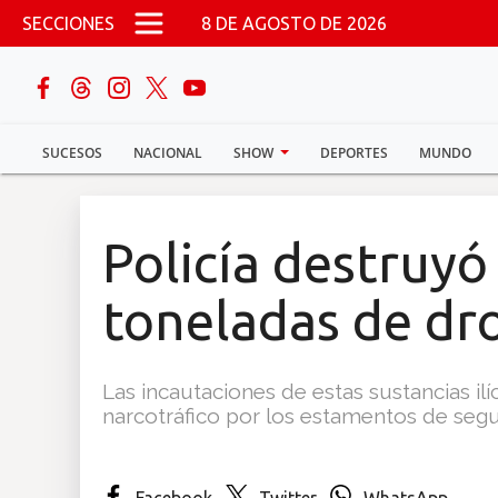
Pasar al contenido principal
SECCIONES
8 DE AGOSTO DE 2026
buscar
SUCESOS
NACIONAL
SHOW
DEPORTES
MUNDO
Sucesos
Nacional
Policía destruyó
Política
toneladas de dr
Show
Las incautaciones de estas sustancias il
Deportes
narcotráfico por los estamentos de segur
Mundo
Facebook
Twitter
WhatsApp