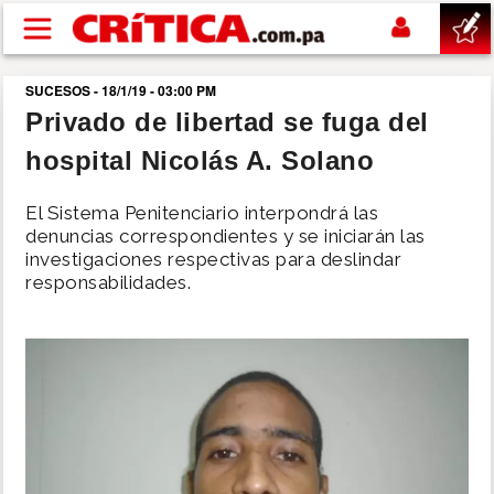
Pasar al contenido principal
SUCESOS - 18/1/19 - 03:00 PM
buscar
Privado de libertad se fuga del
hospital Nicolás A. Solano
SUCESOS
El Sistema Penitenciario interpondrá las
NACIONAL
denuncias correspondientes y se iniciarán las
investigaciones respectivas para deslindar
responsabilidades.
POLÍTICA
SHOW
DEPORTES
MUNDO