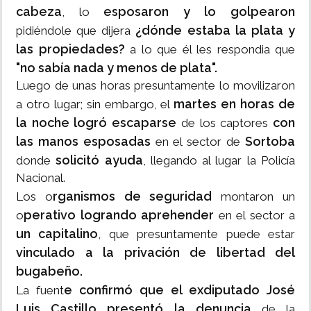
cabeza
esposaron y lo golpearon
, lo
¿dónde estaba la plata y
pidiéndole que dijera
las propiedades?
a lo que él les respondia que
"no sabía nada y menos de plata".
Luego de unas horas presuntamente lo movilizaron
martes en horas de
a otro lugar; sin embargo, el
la noche logró escaparse
con
de los captores
las manos esposadas
Sortoba
en el sector de
solicitó ayuda
donde
, llegando al lugar la Policía
Nacional.
rganismos de seguridad
Los o
montaron un
perativo logrando aprehender
o
en el sector a
un capitalino
, que presuntamente puede estar
vinculado a la privación de libertad del
bugabeño.
e confirmó que el exdiputado José
La fuent
Luis Castillo presentó la denuncia
de la