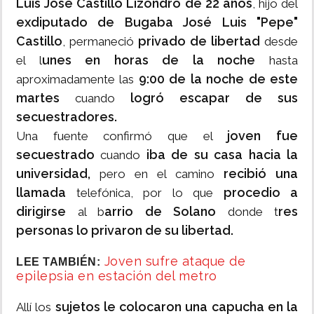
Luis José Castillo Lizondro de 22 años
, hijo del
exdiputado de Bugaba José Luis "Pepe"
Castillo
privado de libertad
, permaneció
desde
unes en horas de la noche
el l
hasta
9:00 de la noche de este
aproximadamente las
martes
logró escapar de sus
cuando
secuestradores.
joven fue
Una fuente confirmó que el
secuestrado
iba de su casa hacia la
cuando
universidad,
recibió una
pero en el camino
llamada
procedio a
telefónica, por lo que
dirigirse
arrio de Solano
res
al b
donde t
personas lo privaron de su libertad.
Joven sufre ataque de
LEE TAMBIÉN:
epilepsia en estación del metro
sujetos le colocaron una capucha en la
Allí los