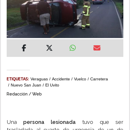
INSÓLITAS
MULTIMEDIA
IMPRESO
ETIQUETAS:
Veraguas
Accidente
Vuelco
Carretera
Nuevo San Juan
El Uvito
Redacción / Web
Una
persona lesionada
tuvo que ser
trasladada al cuarto de urgencia de un de