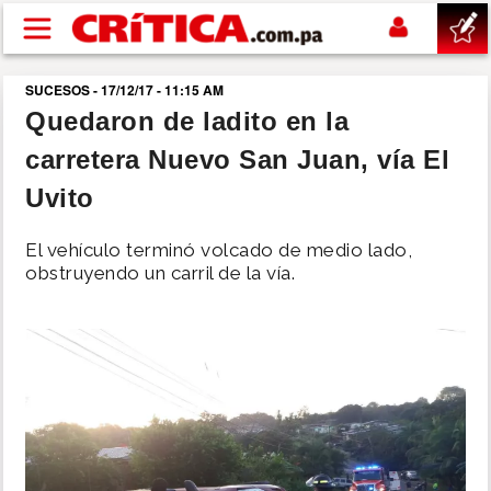
Pasar al contenido principal
SUCESOS - 17/12/17 - 11:15 AM
buscar
Quedaron de ladito en la
carretera Nuevo San Juan, vía El
SUCESOS
Uvito
NACIONAL
El vehículo terminó volcado de medio lado,
obstruyendo un carril de la vía.
POLÍTICA
SHOW
DEPORTES
MUNDO