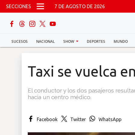
Pasar al contenido principal
SECCIONES
7 DE AGOSTO DE 2026
buscar
SUCESOS
NACIONAL
SHOW
DEPORTES
MUNDO
Sucesos
Nacional
Taxi se vuelca e
Política
El conductor y los dos pasajeros result
Show
hacia un centro médico.
Deportes
Facebook
Twitter
WhatsApp
Mundo