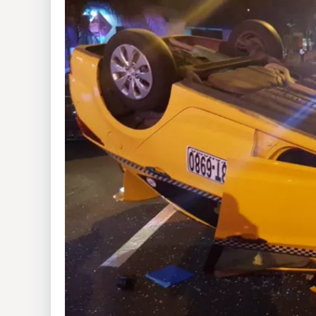
Insólitas
Multimedia
Impreso