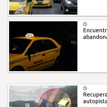
Encuentr
abandon
Recupera
autopist