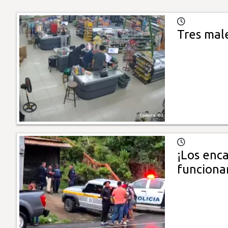
Tres mal
¡Los enc
funciona