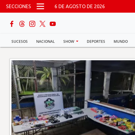
Pasar al contenido principal
SECCIONES
6 DE AGOSTO DE 2026
buscar
SUCESOS
NACIONAL
SHOW
DEPORTES
MUNDO
Sucesos
Nacional
Política
Show
Deportes
Mundo