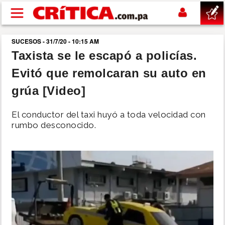
Pasar al contenido principal
SUCESOS - 31/7/20 - 10:15 AM
buscar
Taxista se le escapó a policías.
Evitó que remolcaran su auto en
SUCESOS
grúa [Video]
NACIONAL
El conductor del taxi huyó a toda velocidad con
rumbo desconocido.
POLÍTICA
SHOW
DEPORTES
MUNDO