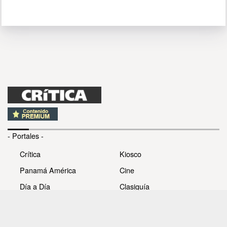
- Portales -
Crítica
Kiosco
Panamá América
Cine
Día a Día
Clasiguía
Mujer
Prémiate
Recetas
Impresora Pacífico