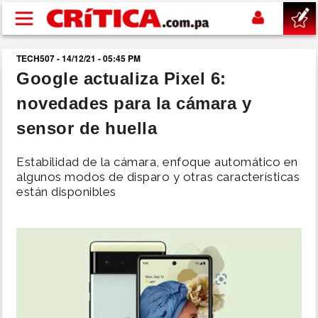
Pasar al contenido principal
TECH507 - 14/12/21 - 05:45 PM
buscar
Google actualiza Pixel 6:
novedades para la cámara y
SUCESOS
sensor de huella
NACIONAL
Estabilidad de la cámara, enfoque automático en
algunos modos de disparo y otras características
POLÍTICA
están disponibles
SHOW
DEPORTES
MUNDO