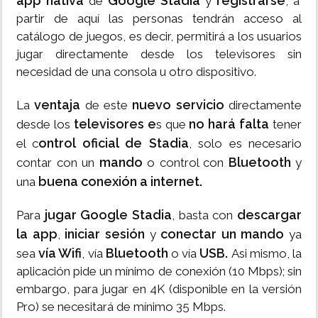
app nativa
Google Stadia
registrarse
de
y
, a
partir de aquí las personas tendrán acceso al
catálogo de juegos, es decir, permitirá a los usuarios
jugar directamente desde los televisores sin
necesidad de una consola u otro dispositivo.
ventaja
nuevo servicio
La
de este
directamente
televisores e
no hará falta
desde los
s que
tener
ontrol oficial de Stadia
el c
, solo es necesario
mando
Bluetooth
contar con un
o control con
y
buena conexión a internet.
una
jugar Google Stadia
descargar
Para
, basta con
la app
iniciar sesión
conectar un mando
,
y
ya
vía Wifi
Bluetooth
USB.
sea
, vía
o vía
Asi mismo, la
aplicación pide un mínimo de conexión (10 Mbps); sin
embargo, para jugar en 4K (disponible en la versión
Pro) se necesitará de mínimo 35 Mbps.