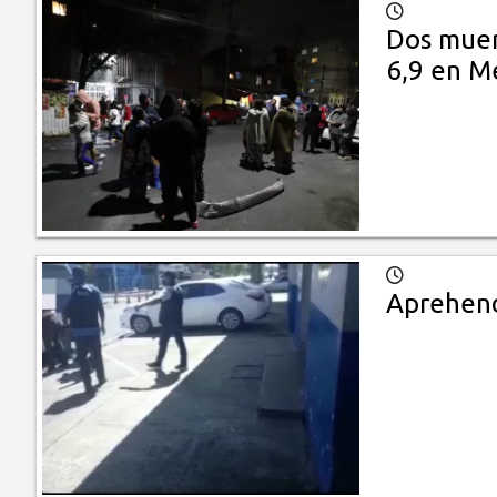
Dos muer
6,9 en M
Aprehend