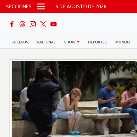
Pasar al contenido principal
SECCIONES
6 DE AGOSTO DE 2026
buscar
SUCESOS
NACIONAL
SHOW
DEPORTES
MUNDO
Sucesos
Nacional
Política
Show
Deportes
Mundo