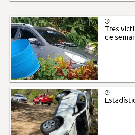
Tres víct
de sema
Estadísti