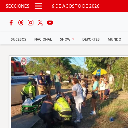
Pasar al contenido principal
SECCIONES
6 DE AGOSTO DE 2026
buscar
SUCESOS
NACIONAL
SHOW
DEPORTES
MUNDO
Sucesos
Nacional
Política
Show
Deportes
Mundo