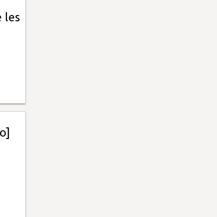
 les
o]