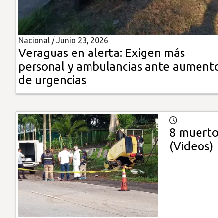
Insólitas
Nacional /
Junio 23, 2026
Multimedia
Veraguas en alerta: Exigen más
personal y ambulancias ante aument
Impreso
de urgencias
8 muerto
(Videos)