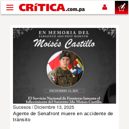
Pasar al contenido principal
buscar
SUCESOS
NACIONAL
POLÍTICA
SHOW
Sucesos /
Diciembre 13, 2025
DEPORTES
Agente de Senafront muere en accidente de
tránsito
MUNDO