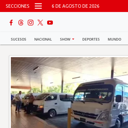
Pasar al contenido principal
SECCIONES
6 DE AGOSTO DE 2026
buscar
SUCESOS
NACIONAL
SHOW
DEPORTES
MUNDO
Sucesos
Nacional
Política
Show
Deportes
Mundo