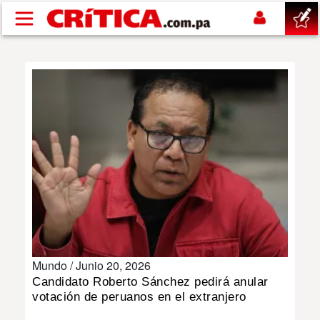
Pasar al contenido principal
buscar
SUCESOS
NACIONAL
POLÍTICA
SHOW
Mundo /
Junio 20, 2026
DEPORTES
Candidato Roberto Sánchez pedirá anular
votación de peruanos en el extranjero
MUNDO