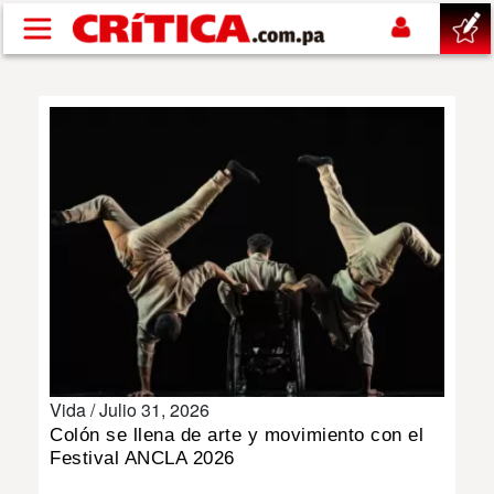
Pasar al contenido principal
buscar
SUCESOS
NACIONAL
POLÍTICA
SHOW
Vida /
Julio 31, 2026
DEPORTES
Colón se llena de arte y movimiento con el
Festival ANCLA 2026
MUNDO