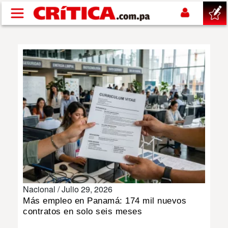
Pasar al contenido principal
buscar
SUCESOS
NACIONAL
POLÍTICA
SHOW
Nacional /
Julio 29, 2026
DEPORTES
Más empleo en Panamá: 174 mil nuevos
contratos en solo seis meses
MUNDO