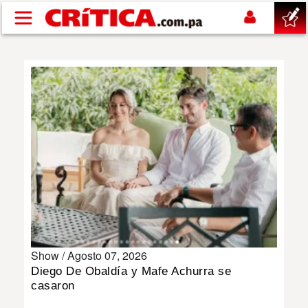
Pasar al contenido principal
buscar
SUCESOS
NACIONAL
POLÍTICA
SHOW
Show /
Agosto 07, 2026
DEPORTES
Diego De Obaldía y Mafe Achurra se
casaron
MUNDO