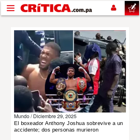
Pasar al contenido principal
buscar
SUCESOS
NACIONAL
POLÍTICA
SHOW
Mundo /
Diciembre 29, 2025
DEPORTES
El boxeador Anthony Joshua sobrevive a un
accidente; dos personas murieron
MUNDO