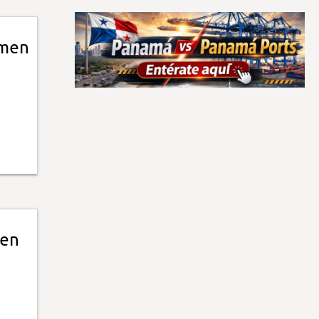
umen
 en