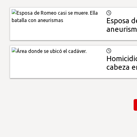
Esposa d
aneurism
Homicidi
cabeza e
Paginación