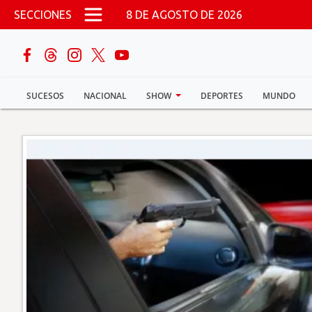
Pasar al contenido principal
SECCIONES
8 DE AGOSTO DE 2026
buscar
SUCESOS
NACIONAL
SHOW
DEPORTES
MUNDO
Sucesos
Nacional
Política
Show
Deportes
Mundo