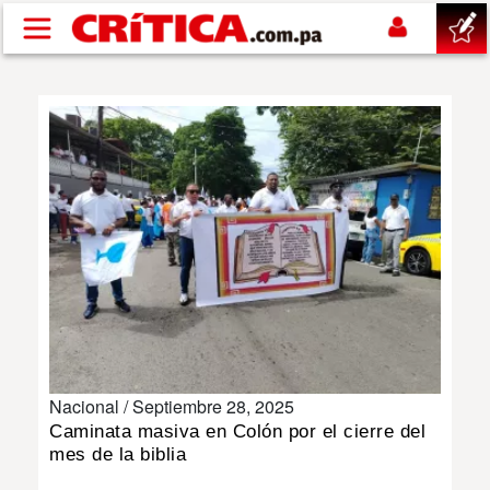
Pasar al contenido principal
buscar
SUCESOS
NACIONAL
POLÍTICA
SHOW
Nacional /
Septiembre 28, 2025
DEPORTES
Caminata masiva en Colón por el cierre del
mes de la biblia
MUNDO