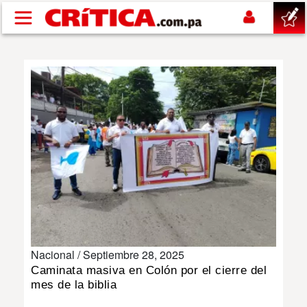
Pasar al contenido principal
buscar
SUCESOS
NACIONAL
POLÍTICA
SHOW
Nacional /
Septiembre 28, 2025
DEPORTES
Caminata masiva en Colón por el cierre del
mes de la biblia
MUNDO