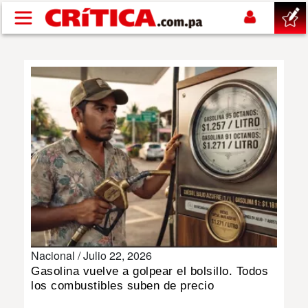
Pasar al contenido principal
buscar
SUCESOS
NACIONAL
POLÍTICA
SHOW
Nacional /
Julio 22, 2026
DEPORTES
Gasolina vuelve a golpear el bolsillo. Todos
los combustibles suben de precio
MUNDO