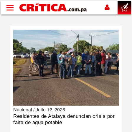
Pasar al contenido principal
buscar
SUCESOS
NACIONAL
POLÍTICA
SHOW
Nacional /
Julio 12, 2026
DEPORTES
Residentes de Atalaya denuncian crisis por
falta de agua potable
MUNDO