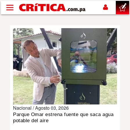
Pasar al contenido principal
buscar
SUCESOS
NACIONAL
POLÍTICA
SHOW
Nacional /
Agosto 03, 2026
DEPORTES
Parque Omar estrena fuente que saca agua
potable del aire
MUNDO