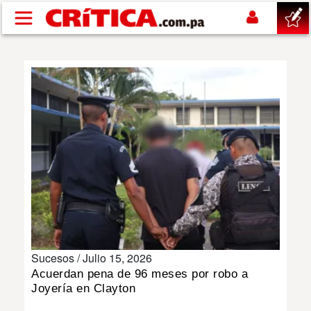
Pasar al contenido principal
buscar
SUCESOS
NACIONAL
POLÍTICA
SHOW
Sucesos /
Julio 15, 2026
DEPORTES
Acuerdan pena de 96 meses por robo a
Joyería en Clayton
MUNDO