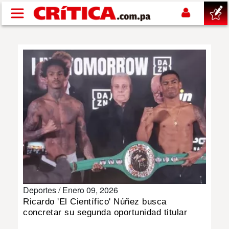
Pasar al contenido principal
buscar
SUCESOS
NACIONAL
POLÍTICA
SHOW
Deportes /
Enero 09, 2026
DEPORTES
Ricardo 'El Científico' Núñez busca
concretar su segunda oportunidad titular
MUNDO