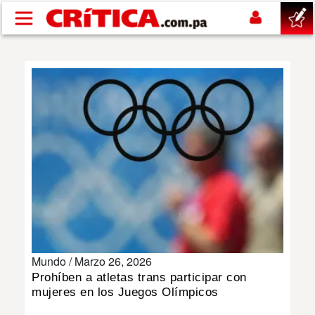
Pasar al contenido principal
buscar
SUCESOS
NACIONAL
POLÍTICA
SHOW
Mundo /
Marzo 26, 2026
DEPORTES
Prohíben a atletas trans participar con
mujeres en los Juegos Olímpicos
MUNDO