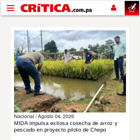
Pasar al contenido principal
buscar
SUCESOS
NACIONAL
POLÍTICA
SHOW
Nacional /
Agosto 04, 2026
DEPORTES
MIDA impulsa exitosa cosecha de arroz y
pescado en proyecto piloto de Chepo
MUNDO