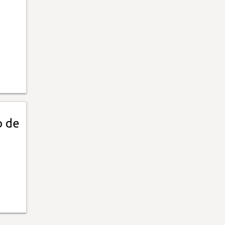
o
o de