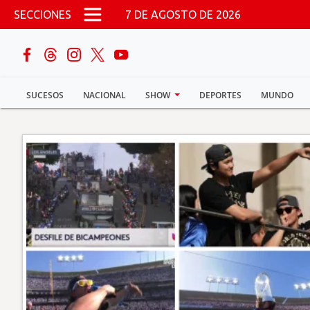
Pasar al contenido principal
SECCIONES
7 DE AGOSTO DE 2026
buscar
SUCESOS
NACIONAL
SHOW
DEPORTES
MUNDO
Sucesos
Nacional
Política
Show
Deportes
Mundo