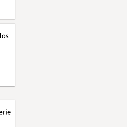
los
erie