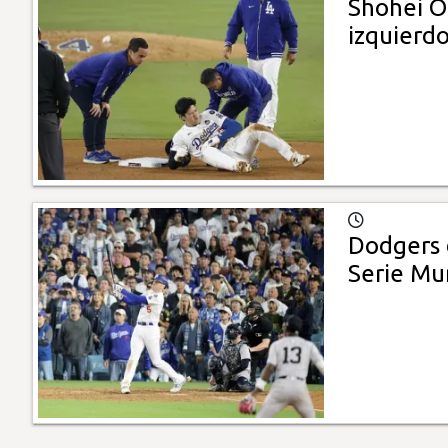
Shohei O
izquierd
Dodgers d
Serie Mu