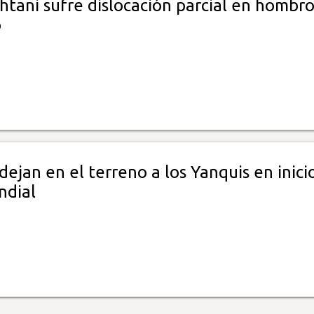
htani sufre dislocación parcial en hombr
o
ejan en el terreno a los Yanquis en inici
ndial