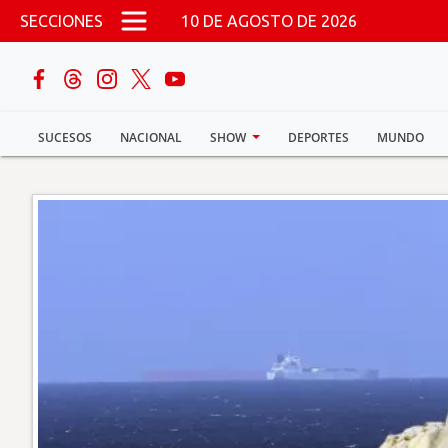
Pasar al contenido principal
SECCIONES
10 DE AGOSTO DE 2026
buscar
SUCESOS
NACIONAL
SHOW
DEPORTES
MUNDO
Sucesos
Nacional
Política
Show
Deportes
Mundo