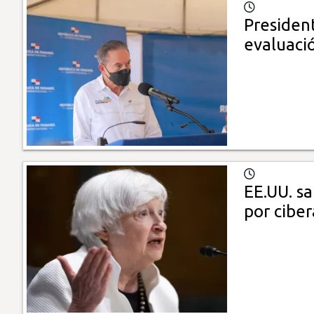
Presiden
evaluaci
EE.UU. sa
por cibe