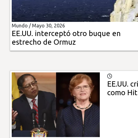
Insólitas
Mundo /
Mayo 30, 2026
Multimedia
EE.UU. interceptó otro buque en
estrecho de Ormuz
Impreso
EE.UU. cr
como Hit