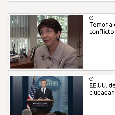
Temor a 
conflicto
EE.UU. d
ciudadan