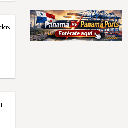
dos
n