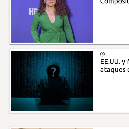
Composit
EE.UU. y
ataques 