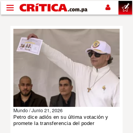
Pasar al contenido principal
buscar
SUCESOS
NACIONAL
POLÍTICA
SHOW
Mundo /
Junio 21, 2026
DEPORTES
Petro dice adiós en su última votación y
promete la transferencia del poder
MUNDO