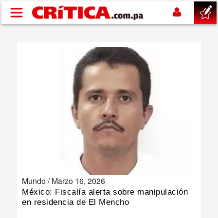
Pasar al contenido principal
buscar
SUCESOS
NACIONAL
POLÍTICA
SHOW
Mundo /
Marzo 16, 2026
DEPORTES
México: Fiscalía alerta sobre manipulación
en residencia de El Mencho
MUNDO