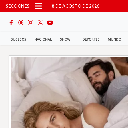
Pasar al contenido principal
SECCIONES
8 DE AGOSTO DE 2026
buscar
SUCESOS
NACIONAL
SHOW
DEPORTES
MUNDO
Sucesos
Nacional
Política
Show
Deportes
Mundo