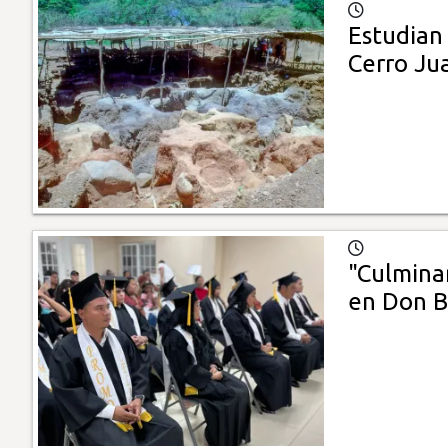
Estudian
Cerro Ju
"Culmina
en Don B