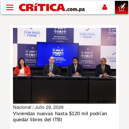
Pasar al contenido principal
buscar
SUCESOS
NACIONAL
POLÍTICA
SHOW
Nacional /
Julio 29, 2026
DEPORTES
Viviendas nuevas hasta $120 mil podrían
quedar libres del ITBI
MUNDO