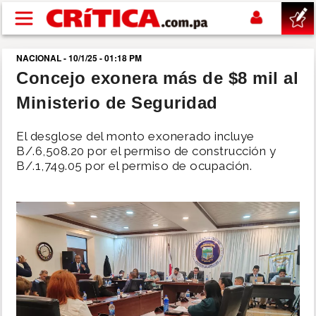
Pasar al contenido principal
NACIONAL - 10/1/25 - 01:18 PM
buscar
Concejo exonera más de $8 mil al
Ministerio de Seguridad
SUCESOS
El desglose del monto exonerado incluye
NACIONAL
B/.6,508.20 por el permiso de construcción y
B/.1,749.05 por el permiso de ocupación.
POLÍTICA
SHOW
DEPORTES
MUNDO