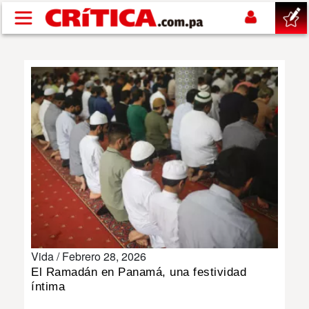
Pasar al contenido principal
buscar
SUCESOS
NACIONAL
POLÍTICA
SHOW
Vida /
Febrero 28, 2026
DEPORTES
El Ramadán en Panamá, una festividad
íntima
MUNDO