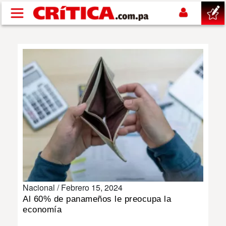
Pasar al contenido principal
buscar
SUCESOS
NACIONAL
POLÍTICA
SHOW
Nacional /
Febrero 15, 2024
DEPORTES
Al 60% de panameños le preocupa la
economía
MUNDO