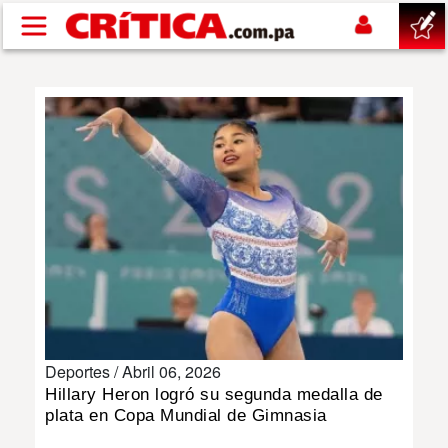
Pasar al contenido principal
buscar
SUCESOS
NACIONAL
POLÍTICA
SHOW
Deportes /
Abril 06, 2026
DEPORTES
Hillary Heron logró su segunda medalla de
plata en Copa Mundial de Gimnasia
MUNDO