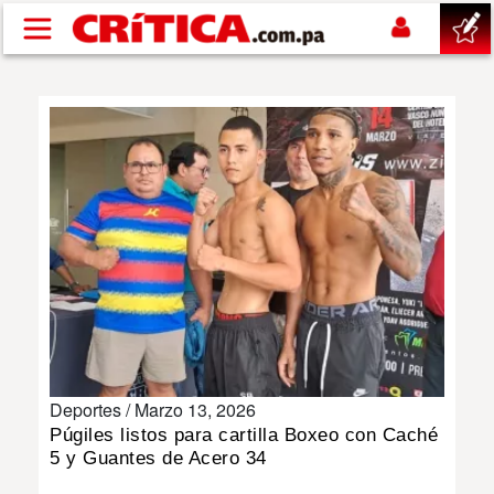
Pasar al contenido principal
buscar
SUCESOS
NACIONAL
POLÍTICA
SHOW
Deportes /
Marzo 13, 2026
DEPORTES
Púgiles listos para cartilla Boxeo con Caché
5 y Guantes de Acero 34
MUNDO