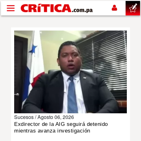
Pasar al contenido principal
buscar
SUCESOS
NACIONAL
POLÍTICA
SHOW
Sucesos /
Agosto 06, 2026
DEPORTES
Exdirector de la AIG seguirá detenido
mientras avanza investigación
MUNDO